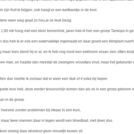
ijn fruit te krijgen, ook hangt er een kartbandje in de kooi.
dere weer weg gejat zo hou je ze leuk bezig.
en 1,80 mtr hoog met een klein binnenhok, jaren heb ik hier een groep Tamiops in g
er dus heb ik er ook een watervalletje ingemaakt en daar groeit een klimplant over
 maar toen stond hij er al, en ik heb nog nooit een eekhoorn eraan zien zitten knab
een man, en haalde dan meestal de zwangere vrouwtjes eruit, maar het gebeurde o
len dan merkte ik zomaar dat er weer een stuk of 4 extra bij liepen.
n aparte kooi heb, deze eerder tevoorschijn komen dan als ze in een groep geboren 
man in de groep.
 hoeveel zonder problemen bij elkaar in een kooi,
 maar twee mannen daar in tegen wordt een bloedbad, niet doen dus.
oi zolang daar absoluut geen vrouwtje tussen zit.