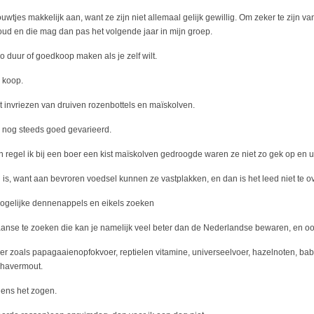
jes makkelijk aan, want ze zijn niet allemaal gelijk gewillig. Om zeker te zijn van 
ud en die mag dan pas het volgende jaar in mijn groep.
 duur of goedkoop maken als je zelf wilt.
e koop.
t invriezen van druiven rozenbottels en maïskolven.
e nog steeds goed gevarieerd.
regel ik bij een boer een kist maïskolven gedroogde waren ze niet zo gek op en ui
is, want aan bevroren voedsel kunnen ze vastplakken, en dan is het leed niet te o
mogelijke dennenappels en eikels zoeken
anse te zoeken die kan je namelijk veel beter dan de Nederlandse bewaren, en ook
 zoals papagaaienopfokvoer, reptielen vitamine, universeelvoer, hazelnoten, bab
 havermout.
jdens het zogen.