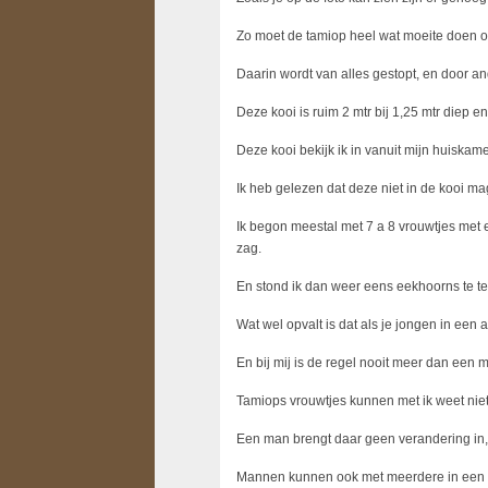
Zo moet de tamiop heel wat moeite doen om z
Daarin wordt van alles gestopt, en door an
Deze kooi is ruim 2 mtr bij 1,25 mtr diep 
Deze kooi bekijk ik in vanuit mijn huiskam
Ik heb gelezen dat deze niet in de kooi mag
Ik begon meestal met
7 a
8 vrouwtjes met 
zag.
En stond ik dan weer eens eekhoorns te tel
Wat wel opvalt is dat als je jongen in ee
En bij mij is de regel nooit meer dan een 
Tamiops vrouwtjes kunnen met ik weet niet
Een man brengt daar geen verandering in,
Mannen kunnen ook met meerdere in een ko