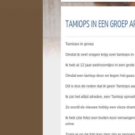
TAMIOPS IN EEN GROEP A
Tamiops in groep
Omdat ik veel vragen krijg over tamiops in 
Ik heb al 12 jaar eekhoorntjes in een grote
Omdat een tamiop door en tegen het gaas u
Dit is dus de reden dat ik geen Tamiops a
Ik zal het altijd afraden, een Tamiop spro
Zo wordt de nieuwe hobby een vieze drama
Ik heb (zie foto) een buiten kooi vervange
urine.
Zoals je op de foto kan zien zijn er geno