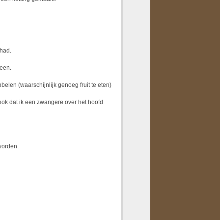
ehad.
heen.
belen (waarschijnlijk genoeg fruit te eten)
ok dat ik een zwangere over het hoofd
worden.