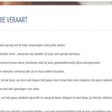
RIE VERAART
een groep wil ik mijn ervaringen met jullie delen.
 buiten kooi , waarvan de laatste 10 jaar een groep tamiops.
rineert was deze (ondanks dat hij was geplastificeerd) bijna doorgeroest.
an mensen verkoop die ze in huis willen houden.
eit uit de kooi, en dus ook tegen het gaas men moet dan ook volgens mij geen adver
 met alle gevolgen van dien.
n, en het gaas meteen geverfd zo vang ik twee vliegen in een klap, je ziet de eekh
eg klim en verstop mogelijk heden, van een regenpijpklem heb ik een appelklem aan