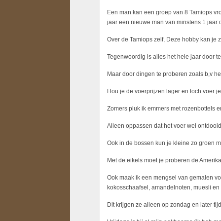
Een man kan een groep van 8 Tamiops vrouwt
jaar een nieuwe man van minstens 1 jaar o
Over de Tamiops zelf, Deze hobby kan je zo
Tegenwoordig is alles het hele jaar door t
Maar door dingen te proberen zoals b,v he
Hou je de voerprijzen lager en toch voer j
Zomers pluk ik emmers met rozenbottels en 
Alleen oppassen dat het voer wel ontdooid 
Ook in de bossen kun je kleine zo groen 
Met de eikels moet je proberen de Amerika
Ook maak ik een mengsel van gemalen voer
kokosschaafsel, amandelnoten, muesli en
Dit krijgen ze alleen op zondag en later ti